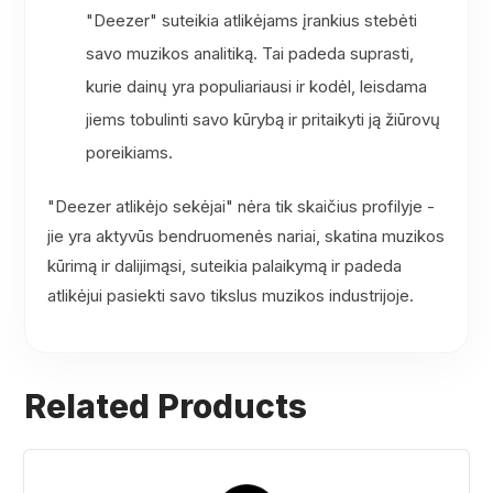
"Deezer" suteikia atlikėjams įrankius stebėti
savo muzikos analitiką. Tai padeda suprasti,
kurie dainų yra populiariausi ir kodėl, leisdama
jiems tobulinti savo kūrybą ir pritaikyti ją žiūrovų
poreikiams.
"Deezer atlikėjo sekėjai" nėra tik skaičius profilyje -
jie yra aktyvūs bendruomenės nariai, skatina muzikos
kūrimą ir dalijimąsi, suteikia palaikymą ir padeda
atlikėjui pasiekti savo tikslus muzikos industrijoje.
Related Products