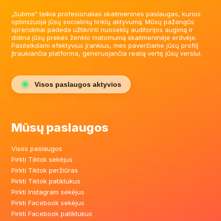
„Subme“ teikia profesionalias skaitmenines paslaugas, kurios
optimizuoja jūsų socialinių tinklų aktyvumą. Mūsų pažangūs
sprendimai padeda užtikrinti nuoseklų auditorijos augimą ir
didina jūsų prekės ženklo matomumą skaitmeninėje erdvėje.
Pasitelkdami efektyvius įrankius, mes paverčiame jūsų profilį
įtraukiančia platforma, generuojančia realią vertę jūsų verslui.
Visos paslaugos aktyvios
Mūsų paslaugos
Visos paslaugos
Pirkti Tiktok sekėjus
Pirkti Tiktok peržiūras
Pirkti Tiktok patiktukus
Pirkti Instagram sekėjus
Pirkti Facebook sekėjus
Pirkti Facebook patiktukus