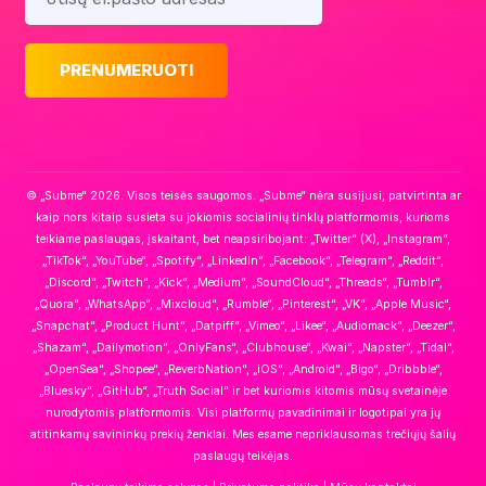
© „Subme“ 2026. Visos teisės saugomos. „Subme“ nėra susijusi, patvirtinta ar
kaip nors kitaip susieta su jokiomis socialinių tinklų platformomis, kurioms
teikiame paslaugas, įskaitant, bet neapsiribojant: „Twitter“ (X), „Instagram“,
„TikTok“, „YouTube“, „Spotify“, „LinkedIn“, „Facebook“, „Telegram“, „Reddit“,
„Discord“, „Twitch“, „Kick“, „Medium“, „SoundCloud“, „Threads“, „Tumblr“,
„Quora“, „WhatsApp“, „Mixcloud“, „Rumble“, „Pinterest“, „VK“, „Apple Music“,
„Snapchat“, „Product Hunt“, „Datpiff“, „Vimeo“, „Likee“, „Audiomack“, „Deezer“,
„Shazam“, „Dailymotion“, „OnlyFans“, „Clubhouse“, „Kwai“, „Napster“, „Tidal“,
„OpenSea“, „Shopee“, „ReverbNation“, „iOS“, „Android“, „Bigo“, „Dribbble“,
„Bluesky“, „GitHub“, „Truth Social“ ir bet kuriomis kitomis mūsų svetainėje
nurodytomis platformomis. Visi platformų pavadinimai ir logotipai yra jų
atitinkamų savininkų prekių ženklai. Mes esame nepriklausomas trečiųjų šalių
paslaugų teikėjas.