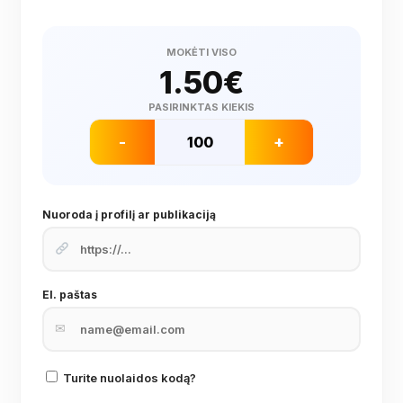
MOKĖTI VISO
1.50
€
PASIRINKTAS KIEKIS
-
+
Nuoroda į profilį ar publikaciją
El. paštas
✉
Turite nuolaidos kodą?