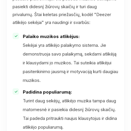
pasiekti didesnį žiūrovų skaičių ir turi daug
privalumų. Štai keletas priežasčių, kodėl "Deezer
atlikėjo sekėjai" yra naudingi ir svarbūs:
Palaiko muzikos atlikėjus:
Sekėjai yra atlikėjo palaikymo sistema. Jie
demonstruoja savo palaikymą, sekdami atlikėją
ir klausydami jo muzikos. Tai suteikia atlikėjui
pasitenkinimo jausmą ir motyvaciją kurti daugiau
muzikos.
Padidina populiarumą:
Turint daug sekėjų, atlikėjo muzika tampa daug
matomesnė ir pasiekia didesnį žiūrovų skaičių.
Tai padeda pritraukti naujus klausytojus ir didina
atlikėjo populiarumą.