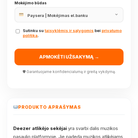
Mokėjimo būdas
Sutinku su
taisyklėmis ir sąlygomis
bei
privatumo
politika
.
APMOKĖTI UŽSAKYMĄ →
🛡 Garantuojame konfidencialumą ir greitą vykdymą.
PRODUKTO APRAŠYMAS
Deezer atlikėjo sekėjai
yra svarbi dalis muzikos
pasaulio platformoje. Jie padeda muzikos atlikėjams