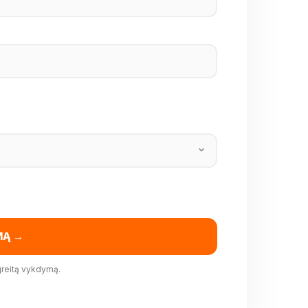
MĄ →
greitą vykdymą.