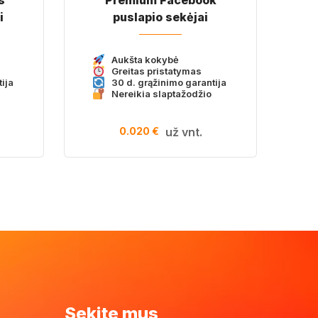
i
puslapio sekėjai
Aukšta kokybė
Greitas pristatymas
ija
30 d. grąžinimo garantija
Nereikia slaptažodžio
0.020 €
už vnt.
Sekite mus