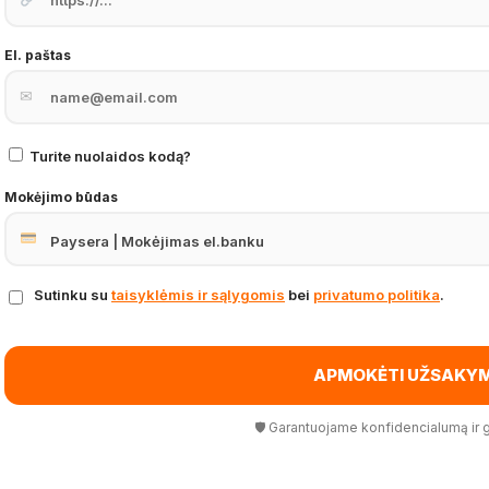
El. paštas
✉
Turite nuolaidos kodą?
Mokėjimo būdas
Sutinku su
taisyklėmis ir sąlygomis
bei
privatumo politika
.
APMOKĖTI UŽSAKY
🛡 Garantuojame konfidencialumą ir 