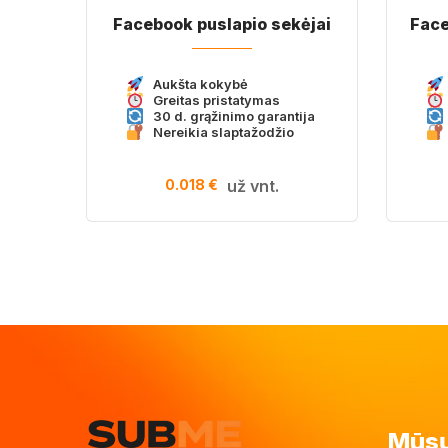
Facebook puslapio sekėjai
Face
Aukšta kokybė
Greitas pristatymas
30 d. grąžinimo garantija
Nereikia slaptažodžio
0.018 €
už vnt.
Mūsų