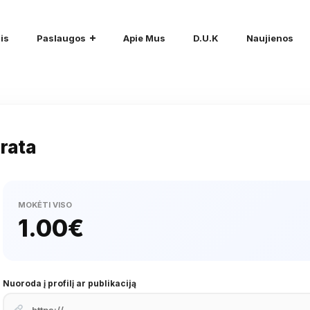
is
Paslaugos
Apie Mus
D.U.K
Naujienos
rata
MOKĖTI VISO
1.00
€
Nuoroda į profilį ar publikaciją