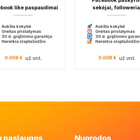
book like paspaudimai
sekėjai, followeria
Aukšta kokybė
Aukšta kokybė
Greitas pristatymas
Greitas pristatymas
30 d. grąžinimo garantija
30 d. grąžinimo garant
Nereikia slaptažodžio
Nereikia slaptažodžio
0.009 €
0.008 €
už vnt.
už vnt.
 paslaugos
Nuorodos