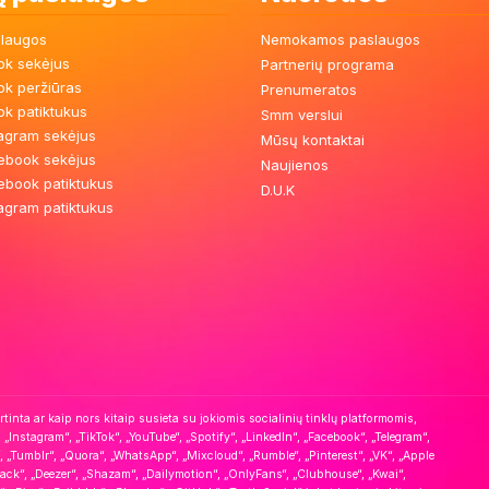
slaugos
Nemokamos paslaugos
tok sekėjus
Partnerių programa
tok peržiūras
Prenumeratos
tok patiktukus
Smm verslui
stagram sekėjus
Mūsų kontaktai
cebook sekėjus
Naujienos
cebook patiktukus
D.U.K
stagram patiktukus
nta ar kaip nors kitaip susieta su jokiomis socialinių tinklų platformomis,
 „Instagram“, „TikTok“, „YouTube“, „Spotify“, „LinkedIn“, „Facebook“, „Telegram“,
, „Tumblr“, „Quora“, „WhatsApp“, „Mixcloud“, „Rumble“, „Pinterest“, „VK“, „Apple
mack“, „Deezer“, „Shazam“, „Dailymotion“, „OnlyFans“, „Clubhouse“, „Kwai“,