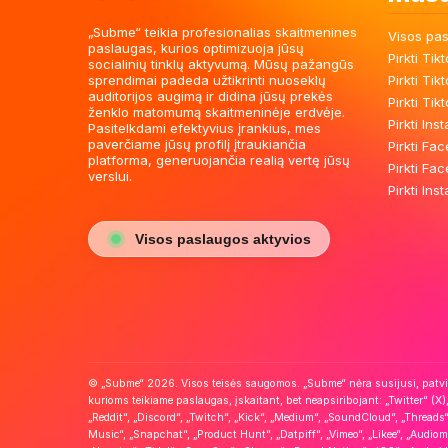
„Subme“ teikia profesionalias skaitmenines
Visos pa
paslaugas, kurios optimizuoja jūsų
Pirkti Tik
socialinių tinklų aktyvumą. Mūsų pažangūs
sprendimai padeda užtikrinti nuoseklų
Pirkti Tik
auditorijos augimą ir didina jūsų prekės
Pirkti Tik
ženklo matomumą skaitmeninėje erdvėje.
Pirkti In
Pasitelkdami efektyvius įrankius, mes
paverčiame jūsų profilį įtraukiančia
Pirkti Fa
platforma, generuojančia realią vertę jūsų
Pirkti Fa
verslui.
Pirkti In
Visos paslaugos aktyvios
© „Subme“ 2026. Visos teisės saugomos. „Subme“ nėra susijusi, patvirti
kurioms teikiame paslaugas, įskaitant, bet neapsiribojant: „Twitter“ (X),
„Reddit“, „Discord“, „Twitch“, „Kick“, „Medium“, „SoundCloud“, „Threads“
Music“, „Snapchat“, „Product Hunt“, „Datpiff“, „Vimeo“, „Likee“, „Audio