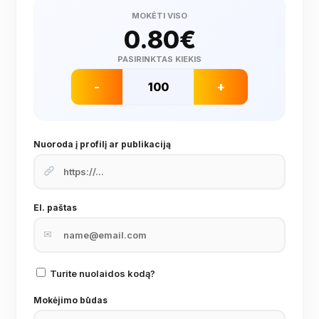
MOKĖTI VISO
0.80
€
PASIRINKTAS KIEKIS
-
+
Nuoroda į profilį ar publikaciją
El. paštas
✉
Turite nuolaidos kodą?
Mokėjimo būdas