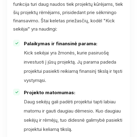
funkcija turi daug naudos tiek projektų kūrėjams, tiek
šių projektų rėmėjams, prisidedant prie sėkmingo
finansavimo. Štai keletas priežasčių, kodėl "Kick
sekėjai" yra naudingi:
Palaikymas ir finansinė parama:
Kick sekėjai yra žmonės, kurie pasiruošę
investuoti į jūsų projektą. Jų parama padeda
projektui pasiekti reikiamą finansinį tikslą ir tęsti
vystymąsi.
Projekto matomumas:
Daug sekėjų gali padėti projektui tapti labiau
matomu ir gauti daugiau dėmesio. Kuo daugiau
sekėjų ir rėmėjų, tuo didesnė galimybė pasiekti
projektui keliamą tikslą.