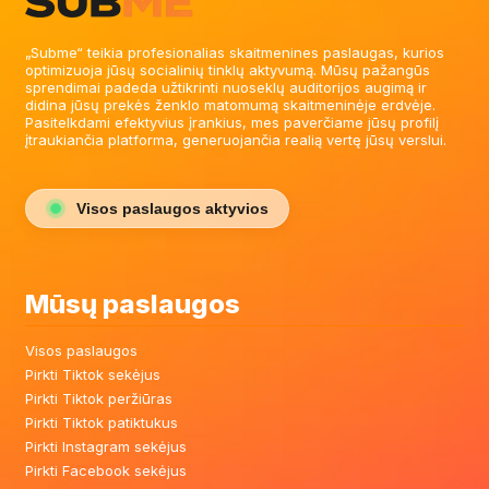
„Subme“ teikia profesionalias skaitmenines paslaugas, kurios
optimizuoja jūsų socialinių tinklų aktyvumą. Mūsų pažangūs
sprendimai padeda užtikrinti nuoseklų auditorijos augimą ir
didina jūsų prekės ženklo matomumą skaitmeninėje erdvėje.
Pasitelkdami efektyvius įrankius, mes paverčiame jūsų profilį
įtraukiančia platforma, generuojančia realią vertę jūsų verslui.
Visos paslaugos aktyvios
Mūsų paslaugos
Visos paslaugos
Pirkti Tiktok sekėjus
Pirkti Tiktok peržiūras
Pirkti Tiktok patiktukus
Pirkti Instagram sekėjus
Pirkti Facebook sekėjus