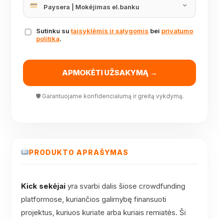
Sutinku su
taisyklėmis ir sąlygomis
bei
privatumo
politika
.
APMOKĖTI UŽSAKYMĄ →
🛡 Garantuojame konfidencialumą ir greitą vykdymą.
PRODUKTO APRAŠYMAS
Kick sekėjai
yra svarbi dalis šiose crowdfunding
platformose, kuriančios galimybę finansuoti
projektus, kuriuos kuriate arba kuriais remiatės. Ši