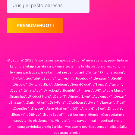
© „Subme“ 2026. Visos teisės saugomos. „Subme“ nėra susijusi, patvirtinta ar
kaip nors kitaip susieta su jokiomis socialinių tinklų platformomis, kurioms
teikiame paslaugas, įskaitant, bet neapsiribojant: „Twitter“ (X), „Instagram“,
„TikTok“, „YouTube“, „Spotify“, „LinkedIn“, „Facebook“, „Telegram“, „Reddit“,
„Discord“, „Twitch“, „Kick“, „Medium“, „SoundCloud“, „Threads“, „Tumblr“,
„Quora“, „WhatsApp“, „Mixcloud“, „Rumble“, „Pinterest“, „VK“, „Apple Music“,
„Snapchat“, „Product Hunt“, „Datpiff“, „Vimeo“, „Likee“, „Audiomack“, „Deezer“,
„Shazam“, „Dailymotion“, „OnlyFans“, „Clubhouse“, „Kwai“, „Napster“, „Tidal“,
„OpenSea“, „Shopee“, „ReverbNation“, „iOS“, „Android“, „Bigo“, „Dribbble“,
„Bluesky“, „GitHub“, „Truth Social“ ir bet kuriomis kitomis mūsų svetainėje
nurodytomis platformomis. Visi platformų pavadinimai ir logotipai yra jų
atitinkamų savininkų prekių ženklai. Mes esame nepriklausomas trečiųjų šalių
paslaugų teikėjas.