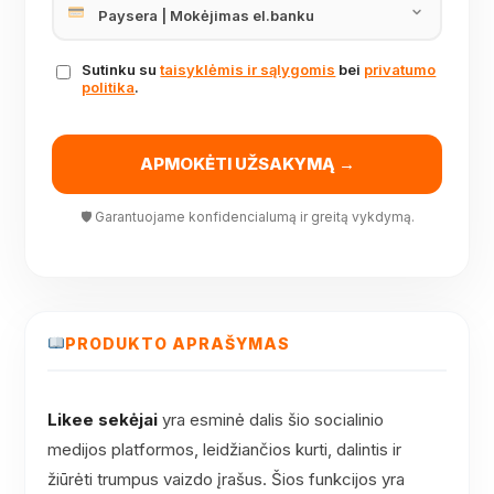
Sutinku su
taisyklėmis ir sąlygomis
bei
privatumo
politika
.
APMOKĖTI UŽSAKYMĄ →
🛡 Garantuojame konfidencialumą ir greitą vykdymą.
PRODUKTO APRAŠYMAS
Likee sekėjai
yra esminė dalis šio socialinio
medijos platformos, leidžiančios kurti, dalintis ir
žiūrėti trumpus vaizdo įrašus. Šios funkcijos yra