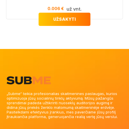
0.006 €
už vnt.
UŽSAKYTI
„Subme“ teikia profesionalias skaitmenines paslaugas, kurios
optimizuoja jūsų socialinių tinklų aktyvumą. Mūsų pažangūs
sprendimai padeda užtikrinti nuoseklų auditorijos augimą ir
didina jūsų prekės ženklo matomumą skaitmeninėje erdvėje.
Pasitelkdami efektyvius įrankius, mes paverčiame jūsų profilį
įtraukiančia platforma, generuojančia realią vertę jūsų verslui.