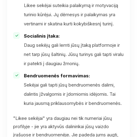
Likee sekėjai suteikia palaikymą ir motyvaciją
turinio kūrėjui. Jų dėmesys ir palaikymas yra
vertinami ir skatina kurti kokybiškesnį turinį.
Socialinis įtaka:
Daug sekėjų gali lemti jūsų įtaką platformoje ir
net tarp jūsų šaltinių. Jūsų turinys gali tapti viralu
ir patekti į daugiau žmonių.
Bendruomenės formavimas:
Sekėjai gali tapti jūsų bendruomenės dalimi,
dalintis įžvalgomis ir įdomiomis idėjomis. Tai
kuria jausmą priklausomybės ir bendruomenės.
"Likee sekėjai" yra daugiau nei tik numeriai jūsų
profilyje - jie yra aktyvūs dalininkai jūsų vaizdo
įrašuose ir bendruomenėje. Jie padeda jums augti,