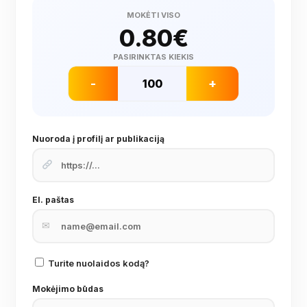
MOKĖTI VISO
0.80
€
PASIRINKTAS KIEKIS
-
+
Nuoroda į profilį ar publikaciją
El. paštas
✉
Turite nuolaidos kodą?
Mokėjimo būdas