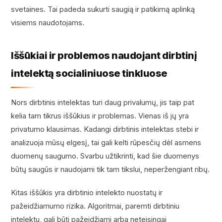
svetaines. Tai padeda sukurti saugią ir patikimą aplinką
visiems naudotojams.
Iššūkiai ir problemos naudojant dirbtinį
intelektą socialiniuose tinkluose
Nors dirbtinis intelektas turi daug privalumų, jis taip pat
kelia tam tikrus iššūkius ir problemas. Vienas iš jų yra
privatumo klausimas. Kadangi dirbtinis intelektas stebi ir
analizuoja mūsų elgesį, tai gali kelti rūpesčių dėl asmens
duomenų saugumo. Svarbu užtikrinti, kad šie duomenys
būtų saugūs ir naudojami tik tam tikslui, neperžengiant ribų.
Kitas iššūkis yra dirbtinio intelekto nuostatų ir
pažeidžiamumo rizika. Algoritmai, paremti dirbtiniu
intelektu, gali būti pažeidžiami arba neteisingai