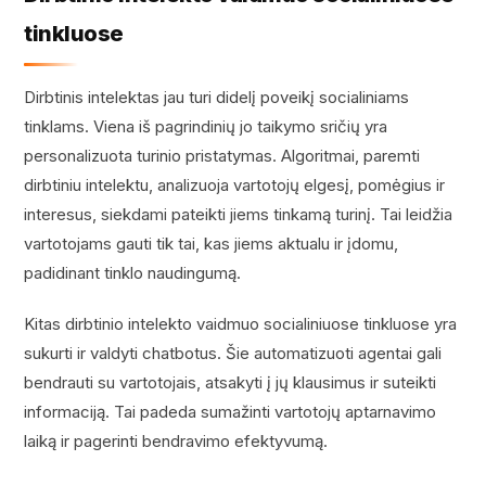
tinkluose
Dirbtinis intelektas jau turi didelį poveikį socialiniams
tinklams. Viena iš pagrindinių jo taikymo sričių yra
personalizuota turinio pristatymas. Algoritmai, paremti
dirbtiniu intelektu, analizuoja vartotojų elgesį, pomėgius ir
interesus, siekdami pateikti jiems tinkamą turinį. Tai leidžia
vartotojams gauti tik tai, kas jiems aktualu ir įdomu,
padidinant tinklo naudingumą.
Kitas dirbtinio intelekto vaidmuo socialiniuose tinkluose yra
sukurti ir valdyti chatbotus. Šie automatizuoti agentai gali
bendrauti su vartotojais, atsakyti į jų klausimus ir suteikti
informaciją. Tai padeda sumažinti vartotojų aptarnavimo
laiką ir pagerinti bendravimo efektyvumą.