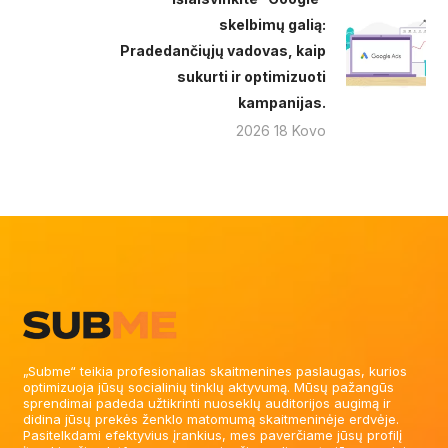
skelbimų galią:
Pradedančiųjų vadovas, kaip
sukurti ir optimizuoti
kampanijas.
2026 18 Kovo
„Subme“ teikia profesionalias skaitmenines paslaugas, kurios
optimizuoja jūsų socialinių tinklų aktyvumą. Mūsų pažangūs
sprendimai padeda užtikrinti nuoseklų auditorijos augimą ir
didina jūsų prekės ženklo matomumą skaitmeninėje erdvėje.
Pasitelkdami efektyvius įrankius, mes paverčiame jūsų profilį