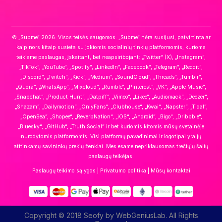
© „Subme“ 2026. Visos teisės saugomos. „Subme“ nėra susijusi, patvirtinta ar
kaip nors kitaip susieta su jokiomis socialinių tinklų platformomis, kurioms
teikiame paslaugas, įskaitant, bet neapsiribojant: „Twitter“ (X), „Instagram“,
„TikTok“, „YouTube“, „Spotify“, „LinkedIn“, „Facebook“, „Telegram“, „Reddit“,
„Discord“, „Twitch“, „Kick“, „Medium“, „SoundCloud“, „Threads“, „Tumblr“,
„Quora“, „WhatsApp“, „Mixcloud“, „Rumble“, „Pinterest“, „VK“, „Apple Music“,
„Snapchat“, „Product Hunt“, „Datpiff“, „Vimeo“, „Likee“, „Audiomack“, „Deezer“,
„Shazam“, „Dailymotion“, „OnlyFans“, „Clubhouse“, „Kwai“, „Napster“, „Tidal“,
„OpenSea“, „Shopee“, „ReverbNation“, „iOS“, „Android“, „Bigo“, „Dribbble“,
„Bluesky“, „GitHub“, „Truth Social“ ir bet kuriomis kitomis mūsų svetainėje
nurodytomis platformomis. Visi platformų pavadinimai ir logotipai yra jų
atitinkamų savininkų prekių ženklai. Mes esame nepriklausomas trečiųjų šalių
paslaugų teikėjas.
Paslaugų teikimo sąlygos
|
Privatumo politika
|
Mūsų kontaktai
Copyright © 2018 Seofy by WebGeniusLab. All Rights