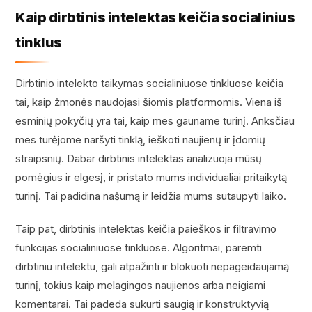
Kaip dirbtinis intelektas keičia socialinius
tinklus
Dirbtinio intelekto taikymas socialiniuose tinkluose keičia
tai, kaip žmonės naudojasi šiomis platformomis. Viena iš
esminių pokyčių yra tai, kaip mes gauname turinį. Anksčiau
mes turėjome naršyti tinklą, ieškoti naujienų ir įdomių
straipsnių. Dabar dirbtinis intelektas analizuoja mūsų
pomėgius ir elgesį, ir pristato mums individualiai pritaikytą
turinį. Tai padidina našumą ir leidžia mums sutaupyti laiko.
Taip pat, dirbtinis intelektas keičia paieškos ir filtravimo
funkcijas socialiniuose tinkluose. Algoritmai, paremti
dirbtiniu intelektu, gali atpažinti ir blokuoti nepageidaujamą
turinį, tokius kaip melagingos naujienos arba neigiami
komentarai. Tai padeda sukurti saugią ir konstruktyvią