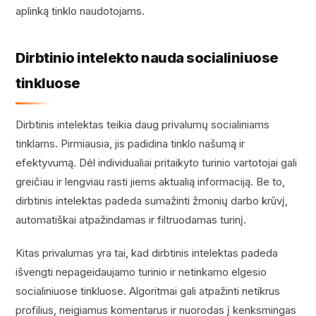
aplinką tinklo naudotojams.
Dirbtinio intelekto nauda socialiniuose
tinkluose
Dirbtinis intelektas teikia daug privalumų socialiniams
tinklams. Pirmiausia, jis padidina tinklo našumą ir
efektyvumą. Dėl individualiai pritaikyto turinio vartotojai gali
greičiau ir lengviau rasti jiems aktualią informaciją. Be to,
dirbtinis intelektas padeda sumažinti žmonių darbo krūvį,
automatiškai atpažindamas ir filtruodamas turinį.
Kitas privalumas yra tai, kad dirbtinis intelektas padeda
išvengti nepageidaujamo turinio ir netinkamo elgesio
socialiniuose tinkluose. Algoritmai gali atpažinti netikrus
profilius, neigiamus komentarus ir nuorodas į kenksmingas