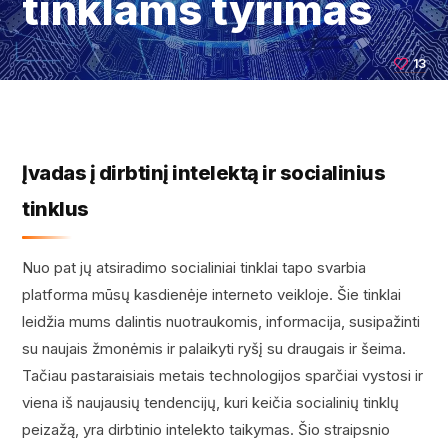
tinklams tyrimas
13
Įvadas į dirbtinį intelektą ir socialinius
tinklus
Nuo pat jų atsiradimo socialiniai tinklai tapo svarbia
platforma mūsų kasdienėje interneto veikloje. Šie tinklai
leidžia mums dalintis nuotraukomis, informacija, susipažinti
su naujais žmonėmis ir palaikyti ryšį su draugais ir šeima.
Tačiau pastaraisiais metais technologijos sparčiai vystosi ir
viena iš naujausių tendencijų, kuri keičia socialinių tinklų
peizažą, yra dirbtinio intelekto taikymas. Šio straipsnio