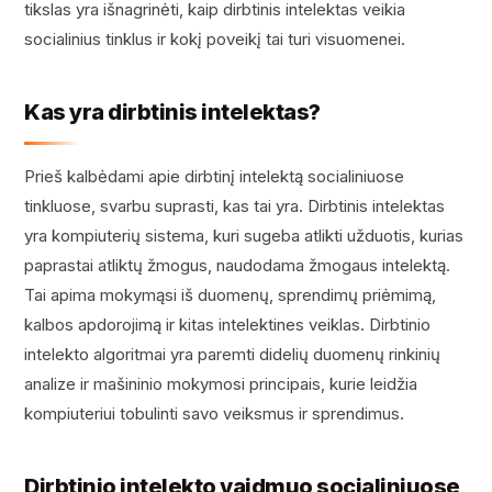
tikslas yra išnagrinėti, kaip dirbtinis intelektas veikia
socialinius tinklus ir kokį poveikį tai turi visuomenei.
Kas yra dirbtinis intelektas?
Prieš kalbėdami apie dirbtinį intelektą socialiniuose
tinkluose, svarbu suprasti, kas tai yra. Dirbtinis intelektas
yra kompiuterių sistema, kuri sugeba atlikti užduotis, kurias
paprastai atliktų žmogus, naudodama žmogaus intelektą.
Tai apima mokymąsi iš duomenų, sprendimų priėmimą,
kalbos apdorojimą ir kitas intelektines veiklas. Dirbtinio
intelekto algoritmai yra paremti didelių duomenų rinkinių
analize ir mašininio mokymosi principais, kurie leidžia
kompiuteriui tobulinti savo veiksmus ir sprendimus.
Dirbtinio intelekto vaidmuo socialiniuose