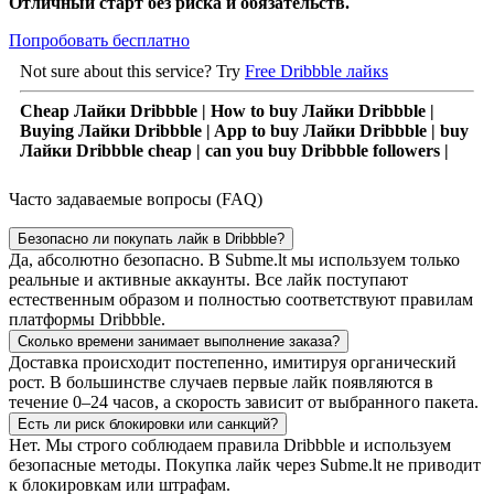
Отличный старт без риска и обязательств.
Попробовать бесплатно
Not sure about this service? Try
Free Dribbble лайкs
Cheap Лайки Dribbble | How to buy Лайки Dribbble |
Buying Лайки Dribbble | App to buy Лайки Dribbble | buy
Лайки Dribbble cheap | can you buy Dribbble followers |
Часто задаваемые вопросы (FAQ)
Безопасно ли покупать лайк в Dribbble?
Да, абсолютно безопасно. В Subme.lt мы используем только
реальные и активные аккаунты. Все лайк поступают
естественным образом и полностью соответствуют правилам
платформы Dribbble.
Сколько времени занимает выполнение заказа?
Доставка происходит постепенно, имитируя органический
рост. В большинстве случаев первые лайк появляются в
течение 0–24 часов, а скорость зависит от выбранного пакета.
Есть ли риск блокировки или санкций?
Нет. Мы строго соблюдаем правила Dribbble и используем
безопасные методы. Покупка лайк через Subme.lt не приводит
к блокировкам или штрафам.