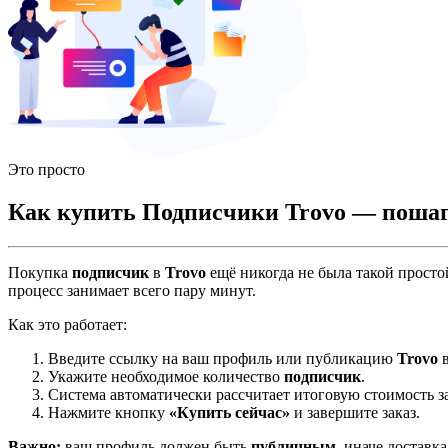
Это просто
Как купить Подписчики Trovo — пошаг
Покупка
подписчик
в
Trovo
ещё никогда не была такой просто
процесс занимает всего пару минут.
Как это работает:
Введите ссылку на ваш профиль или публикацию
Trovo
в
Укажите необходимое количество
подписчик
.
Система автоматически рассчитает итоговую стоимость за
Нажмите кнопку
«Купить сейчас»
и завершите заказ.
Важно:
ваш профиль должен быть
публичным
, иначе доставк