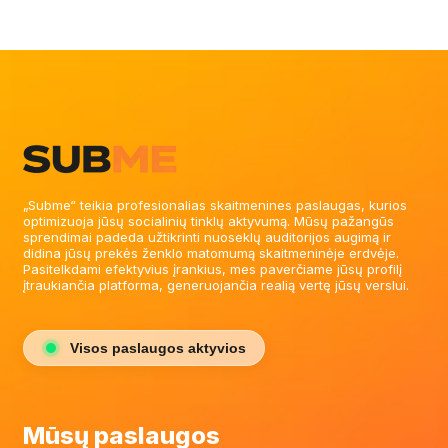
„Subme“ teikia profesionalias skaitmenines paslaugas, kurios
optimizuoja jūsų socialinių tinklų aktyvumą. Mūsų pažangūs
sprendimai padeda užtikrinti nuoseklų auditorijos augimą ir
didina jūsų prekės ženklo matomumą skaitmeninėje erdvėje.
Pasitelkdami efektyvius įrankius, mes paverčiame jūsų profilį
įtraukiančia platforma, generuojančia realią vertę jūsų verslui.
Visos paslaugos aktyvios
Mūsų paslaugos