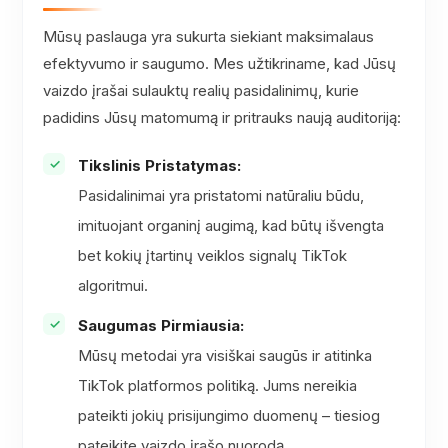
Mūsų paslauga yra sukurta siekiant maksimalaus
efektyvumo ir saugumo. Mes užtikriname, kad Jūsų
vaizdo įrašai sulauktų realių pasidalinimų, kurie
padidins Jūsų matomumą ir pritrauks naują auditoriją:
Tikslinis Pristatymas:
Pasidalinimai yra pristatomi natūraliu būdu,
imituojant organinį augimą, kad būtų išvengta
bet kokių įtartinų veiklos signalų TikTok
algoritmui.
Saugumas Pirmiausia:
Mūsų metodai yra visiškai saugūs ir atitinka
TikTok platformos politiką. Jums nereikia
pateikti jokių prisijungimo duomenų – tiesiog
pateikite vaizdo įrašo nuorodą.