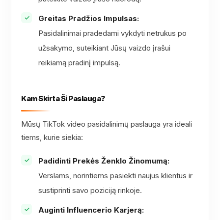
Greitas Pradžios Impulsas:
Pasidalinimai pradedami vykdyti netrukus po
užsakymo, suteikiant Jūsų vaizdo įrašui
reikiamą pradinį impulsą.
Kam Skirta Ši Paslauga?
Mūsų TikTok video pasidalinimų paslauga yra ideali
tiems, kurie siekia:
Padidinti Prekės Ženklo Žinomumą:
Verslams, norintiems pasiekti naujus klientus ir
sustiprinti savo poziciją rinkoje.
Auginti Influencerio Karjerą: