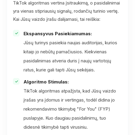
TikTok algoritmas vertina įsitraukimą, o pasidalinimai
yra vienas stipriausių signalų, rodančių turinio vertę.
Kai Jūsų vaizdo įrašu dalijamasi, tai reiškia:
Ekspansyvus Pasiekiamumas:
Jūsų turinys pasiekia naujas auditorijas, kurios
kitaip jo nebūtų pamačiusios. Kiekvienas
pasidalinimas atveria duris į naujų vartotojų
ratus, kurie gali tapti Jūsų sekėjais.
Algoritmo Stimulas:
TikTok algoritmas atpažįsta, kad Jūsų vaizdo
įrašas yra įdomus ir vertingas, todėl didina jo
rekomendavimo tikimybę "For You" (FYP)
puslapyje. Kuo daugiau pasidalinimų, tuo
didesnė tikimybė tapti virusiniu.