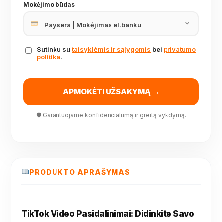
Mokėjimo būdas
Sutinku su
taisyklėmis ir sąlygomis
bei
privatumo
politika
.
APMOKĖTI UŽSAKYMĄ →
🛡 Garantuojame konfidencialumą ir greitą vykdymą.
PRODUKTO APRAŠYMAS
TikTok Video Pasidalinimai: Didinkite Savo