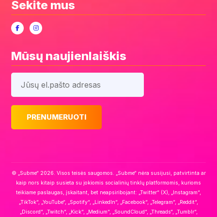
Sekite mus
Mūsų naujienlaiškis
© „Subme“ 2026. Visos teisės saugomos. „Subme“ nėra susijusi, patvirtinta ar
kaip nors kitaip susieta su jokiomis socialinių tinklų platformomis, kurioms
teikiame paslaugas, įskaitant, bet neapsiribojant: „Twitter“ (X), „Instagram“,
„TikTok“, „YouTube“, „Spotify“, „LinkedIn“, „Facebook“, „Telegram“, „Reddit“,
„Discord“, „Twitch“, „Kick“, „Medium“, „SoundCloud“, „Threads“, „Tumblr“,