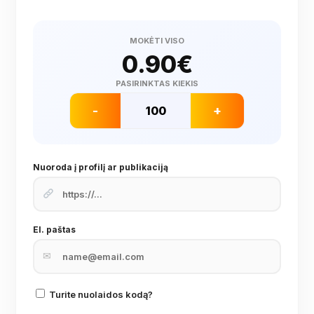
MOKĖTI VISO
0.90
€
PASIRINKTAS KIEKIS
-
+
Nuoroda į profilį ar publikaciją
El. paštas
✉
Turite nuolaidos kodą?